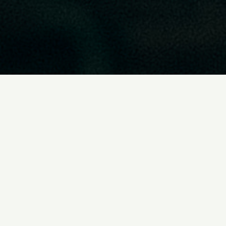
מתחם אירועים תל יצחק
לקוחות תל יצחק האהובים! - החלטנו לבוא אליכם עד הבית...
השליחים שלנו כבר בהיכון ומוכנים להביא עד לשולחן ביתכם את האיכות,
הטעם והסטנדרטים הגבוהים של מסעדת תל יצחק.
להזמנות בטלפון
09-7411110